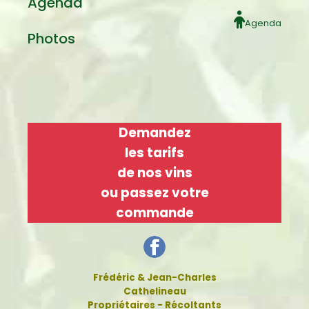
Agenda
Agenda
Photos
Demandez
les tarifs
de nos vins
ou passez votre
commande
Frédéric & Jean-Charles
Cathelineau
Propriétaires - Récoltants