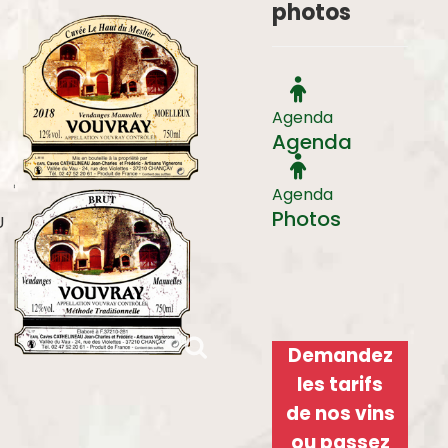
photos
Agenda
Agenda
Agenda
Photos
U
Demandez
les tarifs
de nos vins
ou passez