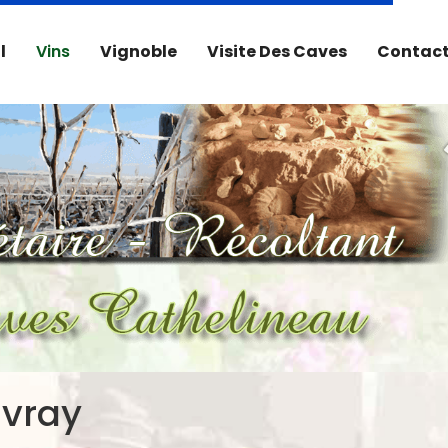
l
Vins
Vignoble
Visite Des Caves
Contact
uvray