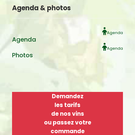
Agenda & photos
Agenda
Agenda
Agenda
Photos
Demandez
les tarifs
de nos vins
ou passez votre
commande