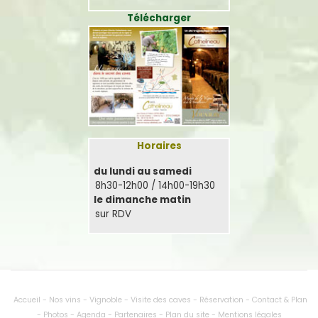
Télécharger
Horaires
du lundi au samedi
8h30-12h00 / 14h00-19h30
le dimanche matin
sur RDV
Accueil
-
Nos vins
-
Vignoble
-
Visite des caves
-
Réservation
-
Contact & Plan
-
Photos
-
Agenda
-
Partenaires
-
Plan du site
-
Mentions légales